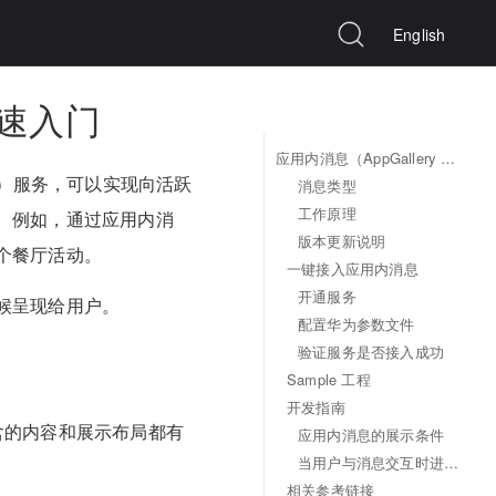
English
）快速入门
应用内消息（AppGallery Connect）快速入门
ging）服务，可以实现向活跃
消息类型
工作原理
。例如，通过应用内消
版本更新说明
个餐厅活动。
一键接入应用内消息
开通服务
候呈现给用户。
配置华为参数文件
验证服务是否接入成功
Sample 工程
开发指南
含的内容和展示布局都有
应用内消息的展示条件
当用户与消息交互时进行响应
相关参考链接